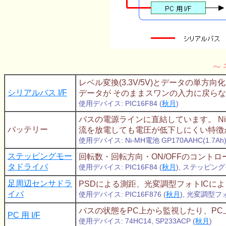
～
レベル変換(3.3V/5V)とデータの単
シリアルバス I/F
データが そのままスワンの入力に戻らな
使用デバイス: PIC16F84 (
秋月
)
バスの電源ラインに直結しています。 Ni
バッテリー
流を放電しても電圧が低下しにくい特徴
使用デバイス: Ni-MH電池 GP170AAHC(1.7Ah)
ステッピングモー
回転数・回転方向・ON/OFFのコントロ
タドライバ
使用デバイス: PIC16F84 (
秋月
), ステッピングモ
足周辺センサドラ
PSDによる測距、光変調型フォトICに
イバ
使用デバイス: PIC16F876 (
秋月
), 光変調型フォト
バスの状態をPC上から監視したり、PC
PC 用 I/F
使用デバイス: 74HC14, SP233ACP (
秋月
)